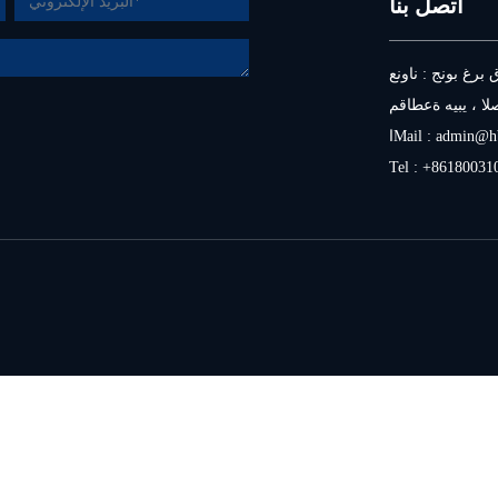
اتصل بنا
، مدينة هاندان ،
عة هيبي ، الصين .
admin@hb
اMail :
Tel :
+86180031