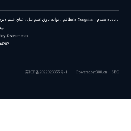
عنوان : جنوب غرب قرية مينغ يانغ ، لين مينغ قوان تاون ، مقاطعة Yongnian 
مقاط
cy-fastener.com
04202
冀ICP备2022023355号-1
Poweredby:
300.cn
|
SEO