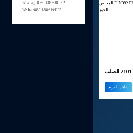
Whatsapp:0086-18003104202
Wechat:0086-18003104202
 1012 الصلب
DIN982 DIN9
شاهد المزيد
NYLOC الجوز