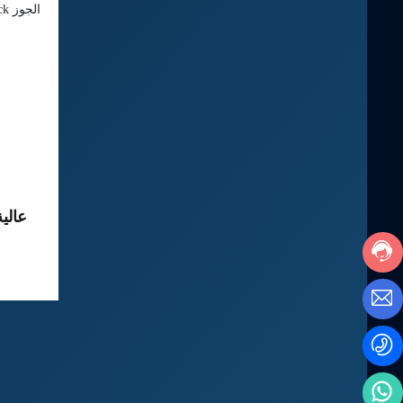
عالي
أ
الناي