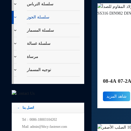
سلسلة الترباس
سلسلة الجوز
سلسلة المسمار
سلسلة غسالة
مرساة
توجيه المسمار
 A2-70 A4-80
SS201 SS30
شاهد المزيد
 قفل نايلون
اتصل بنا
NYLOCK
Tel：0086-18003104202
Mail: admin@hbcy-fastener.com